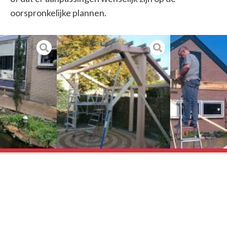
oorspronkelijke plannen.
Contact
Enkweg 42
8131 VJ Wijhe
T 0570 52 14 32