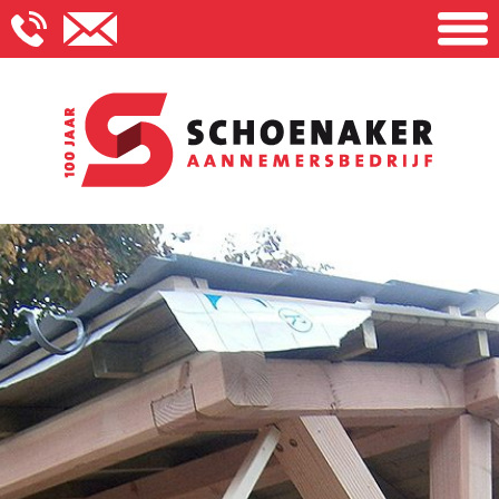
Aannemersbedrijf Schoenaker
Onderhoud en renovatie
Aan- en verbouw
Fijn timmerwerk
Projecten
Historie
Contact