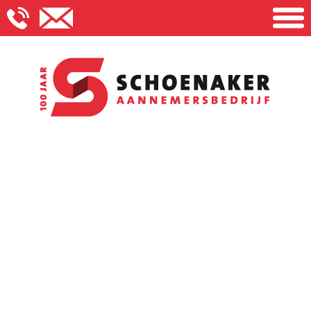
Aannemersbedrijf Schoenaker
Onderhoud en renovatie
Aan- en verbouw
Fijn timmerwerk
Projecten
Historie
Contact